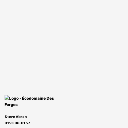
Steve Abran
819 386‑8167