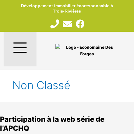
Aller
Développement immobilier écoresponsable à
au
Trois‑Rivières
contenu
Non Classé
Participation
à
Participation à la web série de
la
web
l’APCHQ
série