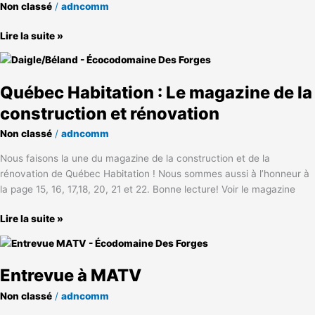
Non classé
/
adncomm
de
l’APCHQ
Lire la suite »
Québec
Habitation
Québec Habitation : Le magazine de la
:
Le
construction et rénovation
magazine
Non classé
/
adncomm
de
la
Nous faisons la une du magazine de la construction et de la
construction
rénovation de Québec Habitation ! Nous sommes aussi à l’honneur à
et
la page 15, 16, 17,18, 20, 21 et 22. Bonne lecture! Voir le magazine
rénovation
Lire la suite »
Entrevue
à
Entrevue à MATV
MATV
Non classé
/
adncomm